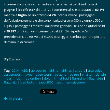
incremento grazie sicuramente ai charter estivi per il sud Italia. A
giugno
il
load factor
di tutti i voli commerciali si è attestato al
60,4%
mentre a
luglio
ad un ottimo
64,2%
. Stabili invece i passeggeri
dell'aviazione generale che sono risultati essere 980 a giugno e 566 a
luglio. I passeggeri transitati dal primo gennaio 2014 sono quindi saliti
a
39.827
unità con un incremento del 221,5% rispetto all'anno
precedente. L'obiettivo dei 60.000 passeggeri sembra quindi a portata
di mano, o di carrello.
(FlyBolzano)
Tag
:
2014
|
ABD
|
aeroporto
|
airline
|
airlines
|
airport
|
alto adige
|
assaeroporti
|
aveo
|
aveo tours
|
bolzano
|
bozen
|
charter
|
darwin
|
dash
|
dati
|
dolomiten
|
dolomiti
|
etihad
|
fiumicino
|
flughafen
|
flugplatz
|
load factor
|
saab 2000
|
saab
|
san giacomo
Indietro