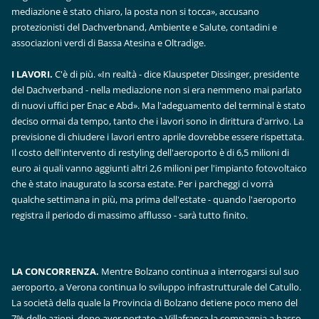
mediazione è stato chiaro, la posta non si tocca», accusano
protezionisti del Dachverbnand, Ambiente e Salute, contadini e
associazioni verdi di Bassa Atesina e Oltradige.
I LAVORI.
C'è di più. «In realtà - dice Klauspeter Dissinger, presidente
del Dachverband - nella mediazione non si era nemmeno mai parlato
di nuovi uffici per Enac e Abd». Ma l'adeguamento del terminal è stato
deciso ormai da tempo, tanto che i lavori sono in dirittura d'arrivo. La
previsione di chiudere i lavori entro aprile dovrebbe essere rispettata.
Il costo dell'intervento di restyling dell'aeroporto è di 6,5 milioni di
euro ai quali vanno aggiunti altri 2,6 milioni per l'impianto fotovoltaico
che è stato inaugurato la scorsa estate. Per i parcheggi ci vorrà
qualche settimana in più, ma prima dell'estate - quando l'aeroporto
registra il periodo di massimo afflusso - sarà tutto finito.
LA CONCORRENZA.
Mentre Bolzano continua a interrogarsi sul suo
aeroporto, a Verona continua lo sviluppo infrastrutturale del Catullo.
La società della quale la Provincia di Bolzano detiene poco meno del
7% delle azioni, dopo aver portato a Villafranca la compagnia a basso