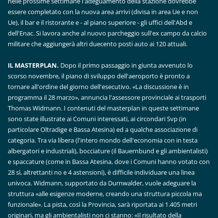
nelle prossime settimane l'adeguamento della stazione dovrebbe
essere completato con la nuova area arrivi (divisa in area Ue e non
Ue), il bar e il ristorante e - al piano superiore - gli uffici dell'Abd e
dell'Enac. Si lavora anche al nuovo parcheggio sull'ex campo da calcio
militare che aggiungerà altri duecento posti auto ai 120 attuali.
IL MASTERPLAN.
Dopo il primo passaggio in giunta avvenuto lo
scorso novembre, il piano di sviluppo dell'aeroporto è pronto a
tornare all'ordine del giorno dell'esecutivo. «La discussione è in
programma il 28 marzo», annuncia l'assessore provinciale ai trasporti
Thomas Widmann. I contenuti del masterplan in queste settimane
sono state illustrate ai Comuni interessati, ai circondari Svp (in
particolare Oltradige e Bassa Atesina) ed a qualche associazione di
categoria. Tra via libera (l'intero mondo dell'economia con in testa
albergatori e industriali), bocciature (il Bauernbund e gli ambientalisti)
e spaccature (come in Bassa Atesina, dove i Comuni hanno votato con
28 sì, altrettanti no e 4 astensioni), è difficile individuare una linea
univoca. Widmann, supportato da Durnwalder, vuole adeguare la
struttura «alle esigenze moderne, creando una struttura piccola ma
funzionale». La pista, così la Provincia, sarà riportata ai 1.405 metri
originari, ma gli ambientalisti non ci stanno: «Il risultato della