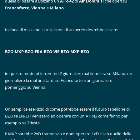
quella di basare a Bolzano un
ATR-42
di
Air Dolomiti
che operi su
Francoforte
,
Vienna
e
Milano
.
In linea di massimo la rotazione di un aereo dovrebbe essere:
BZO-MXP-BZO-FRA-BZO-VIE-BZO-MXP-BZO
in questo modo otterremmo 2 giornalieri mattina/sera su Milano, un
giornaliero la mattina tardi su Francoforte e un giornaliero il
pomeriggio su Vienna.
Un semplice esercizio di come potrebbe essere il futuro tabellone di
BZO se EN/LH venissero ad operare con un ATR42 come fanno per
esempio su Trieste.
Il MXP sarebbe 2xD tranne sab e dom operato 1xD il sab quello della