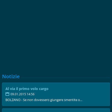
Notizie
Al via il primo volo cargo
09.01.2015 14:56
BOLZANO - Se non dovessero giungere smentite o...