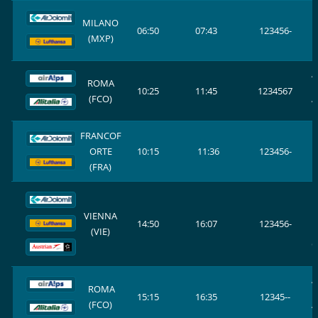
E
MILANO
06:50
07:43
123456-
(MXP)
L
A
ROMA
10:25
11:45
1234567
(FCO)
A
E
FRANCOF
ORTE
10:15
11:36
123456-
L
(FRA)
E
VIENNA
L
14:50
16:07
123456-
(VIE)
O
A
ROMA
15:15
16:35
12345--
(FCO)
A