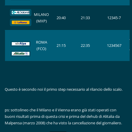
E
MILANO
20:40
21:33
12345-7
(MXP)
L
A
ROMA
21:15
22:35
1234567
(FCO)
A
Questo è secondo noi il primo step necessario al rilancio dello scalo.
ps: sottolineo che il Milano e il Vienna erano già stati operati con
buoni risultati prima di questa crisi e prima del dehub di Alitalia da
Malpensa (marzo 2008) che ha visto la cancellazione del giornaliero.