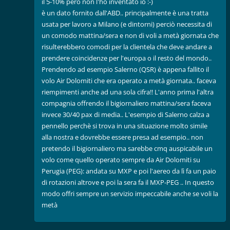
il 5-10% però non l'ho inventato io :-)
è un dato fornito dall'ABD.. principalmente è una tratta
usata per lavoro a Milano (e dintorni) perciò necessita di
un comodo mattina/sera e non di voli a metà giornata che
risulterebbero comodi per la clientela che deve andare a
prendere coincidenze per l'europa o il resto del mondo..
Prendendo ad esempio Salerno (QSR) è appena fallito il
volo Air Dolomiti che era operato a metà giornata.. faceva
riempimenti anche ad una sola cifra!! L'anno prima l'altra
compagnia offrendo il bigiornaliero mattina/sera faceva
invece 30/40 pax di media.. L'esempio di Salerno calza a
pennello perchè si trova in una situazione molto simile
alla nostra e dovrebbe essere presa ad esempio.. non
pretendo il bigiornaliero ma sarebbe cmq auspicabile un
volo come quello operato sempre da Air Dolomiti su
Perugia (PEG): andata su MXP e poi l'aereo da lì fa un paio
di rotazioni altrove e poi la sera fa il MXP-PEG .. In questo
modo offri sempre un servizio impeccabile anche se voli la
metà