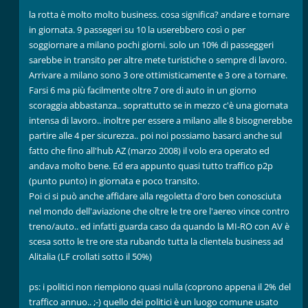
la rotta è molto molto business. cosa significa? andare e tornare
in giornata. 9 passegeri su 10 la userebbero così o per
soggiornare a milano pochi giorni. solo un 10% di passeggeri
sarebbe in transito per altre mete turistiche o sempre di lavoro.
Arrivare a milano sono 3 ore ottimisticamente e 3 ore a tornare.
Farsi 6 ma più facilmente oltre 7 ore di auto in un giorno
scoraggia abbastanza.. soprattutto se in mezzo c'è una giornata
intensa di lavoro.. inoltre per essere a milano alle 8 bisognerebbe
partire alle 4 per sicurezza.. poi noi possiamo basarci anche sul
fatto che fino all'hub AZ (marzo 2008) il volo era operato ed
andava molto bene. Ed era appunto quasi tutto traffico p2p
(punto punto) in giornata e poco transito.
Poi ci si può anche affidare alla regoletta d'oro ben conosciuta
nel mondo dell'aviazione che oltre le tre ore l'aereo vince contro
treno/auto.. ed infatti guarda caso da quando la MI-RO con AV è
scesa sotto le tre ore sta rubando tutta la clientela business ad
Alitalia (LF crollati sotto il 50%)
ps: i politici non riempiono quasi nulla (coprono appena il 2% del
traffico annuo.. ;-) quello dei politici è un luogo comune usato