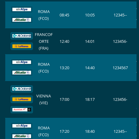
A
ROMA
08:45
10:05
12345--
(FCO)
A
E
FRANCOF
ORTE
12:40
14:01
123456-
L
(FRA)
A
ROMA
13:20
14:40
1234567
(FCO)
A
E
VIENNA
L
17:00
18:17
123456-
(VIE)
O
A
ROMA
17:20
18:40
12345--
(FCO)
A