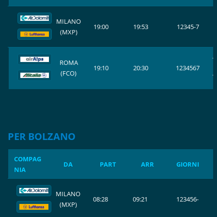
E
MILANO
19:00
19:53
12345-7
(MXP)
L
A
ROMA
19:10
20:30
1234567
(FCO)
A
PER BOLZANO
COMPAG
DA
PART
ARR
GIORNI
NIA
E
MILANO
08:28
09:21
123456-
(MXP)
L