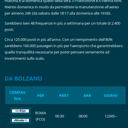
mattina e la domenica quello della sera. Il Francoforte e il Vienna 6xW.
Niente domenica in modo da permettere la manutenzione all'aereo
per almeno 24h (da sabato dalle 18:17 alla domenica alle 19:00).
Sarebbero ben 48 frequenze in più a settimana per un totale di 2.400
posti.
Circa 125.000 posti in più all'anno. Con un riempimento dell'80%
sarebbero 100.000 passegeri in più per l'aeroporto che garantirebbero
quella tranquillità necessaria per poter pensare seriamente ad
investimenti sullo scalo.
DA BOLZANO
COMPAG
PER
PART
ARR
GIORNI
NIA
A
ROMA
06:30
08:00
12345--
(FCO)
A