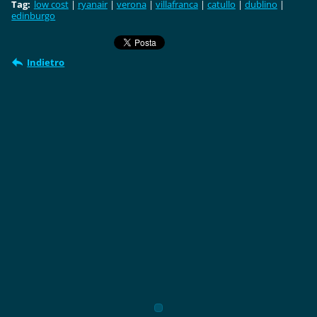
Tag
:
low cost
|
ryanair
|
verona
|
villafranca
|
catullo
|
dublino
|
edinburgo
Indietro