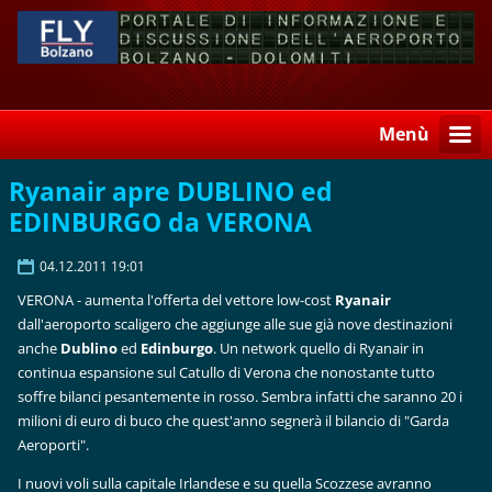
Menù
Ryanair apre DUBLINO ed
EDINBURGO da VERONA
04.12.2011 19:01
VERONA - aumenta l'offerta del vettore low-cost
Ryanair
dall'aeroporto scaligero che aggiunge alle sue già nove destinazioni
anche
Dublino
ed
Edinburgo
. Un network quello di Ryanair in
continua espansione sul Catullo di Verona che nonostante tutto
soffre bilanci pesantemente in rosso. Sembra infatti che saranno 20 i
milioni di euro di buco che quest'anno segnerà il bilancio di "Garda
Aeroporti".
I nuovi voli sulla capitale Irlandese e su quella Scozzese avranno