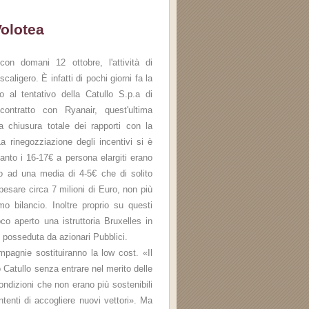
Volotea
n domani 12 ottobre, l'attività di
scaligero. È infatti di pochi giorni fa la
o al tentativo della Catullo S.p.a di
contratto con Ryanair, quest'ultima
 chiusura totale dei rapporti con la
a rinegozziazione degli incentivi si è
anto i 16-17€ a persona elargiti erano
to ad una media di 4-5€ che di solito
a pesare circa 7 milioni di Euro, non più
mo bilancio. Inoltre proprio su questi
co aperto una istruttoria Bruxelles in
e posseduta da azionari Pubblici.
pagnie sostituiranno la low cost. «Il
 Catullo senza entrare nel merito delle
ondizioni che non erano più sostenibili
tenti di accogliere nuovi vettori». Ma