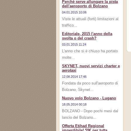
Perché serve allungare la pista
dell'aeroporto di Bolzano
04.01.2015 10:06
Viste le attuali (forti) limitazioni al
traffico...
Editoriale, 2015 l'anno della
svolta o del crash?
03.01.2015 11:24
L'anno che si è chiuso ha portato
molte...
SKYNET, nuovi servizi charter e
aerotaxi
12.08.2014 17:46
Fondata da poco sull'aeroporto di
Bolzano, Skynet...
Nuovo volo Bolzano - Lugano
18.05.2014 00:18
BOLZANO - Dopo pochi mesi dal
lancio del Bolzano...
Offerta Etihad Regional
imperdibile! 59€ per tutta