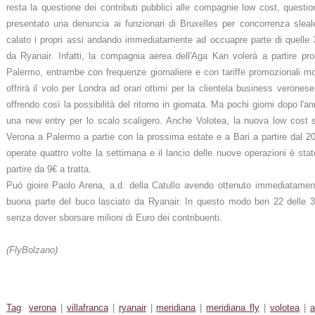
resta la questione dei contributi pubblici alle compagnie low cost, questi
presentato una denuncia ai funzionari di Bruxelles per concorrenza sleal
calato i propri assi andando immediatamente ad occuapre parte di quelle
da Ryanair. Infatti, la compagnia aerea dell'Aga Kan volerà a partire p
Palermo, entrambe con frequenze giornaliere e con tariffe promozionali mo
offrirà il volo per Londra ad orari ottimi per la clientela business verone
offrendo così la possibilità del ritorno in giornata. Ma pochi giorni dopo l'a
una new entry per lo scalo scaligero. Anche Volotea, la nuova low cost 
Verona a Palermo a partie con la prossima estate e a Bari a partire dal 2
operate quattro volte la settimana e il lancio delle nuove operazioni è st
partire da 9€ a tratta.
Può gioire Paolo Arena, a.d. della Catullo avendo ottenuto immediatame
buona parte del buco lasciato da Ryanair. In questo modo ben 22 delle 3
senza dover sborsare milioni di Euro dei contribuenti.
(FlyBolzano)
Tag
:
verona
|
villafranca
|
ryanair
|
meridiana
|
meridiana fly
|
volotea
|
a