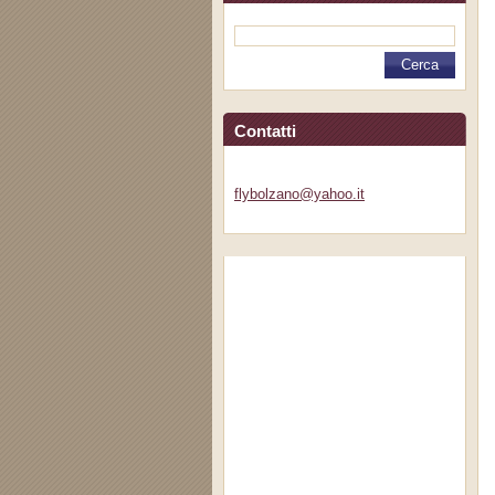
Contatti
flybolza
no@yahoo
.it