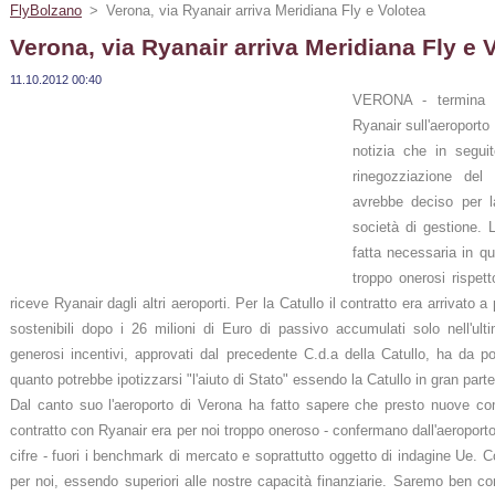
FlyBolzano
>
Verona, via Ryanair arriva Meridiana Fly e Volotea
Verona, via Ryanair arriva Meridiana Fly e 
11.10.2012 00:40
VERONA - termina co
Ryanair sull'aeroporto 
notizia che in seguit
rinegozziazione del 
avrebbe deciso per la
società di gestione. L
fatta necessaria in qu
troppo onerosi rispet
riceve Ryanair dagli altri aeroporti. Per la Catullo il contratto era arrivato 
sostenibili dopo i 26 milioni di Euro di passivo accumulati solo nell'ulti
generosi incentivi, approvati dal precedente C.d.a della Catullo, ha da po
quanto potrebbe ipotizzarsi "l'aiuto di Stato" essendo la Catullo in gran part
Dal canto suo l'aeroporto di Verona ha fatto sapere che presto nuove com
contratto con Ryanair era per noi troppo oneroso - confermano dall'aeroporto
cifre - fuori i benchmark di mercato e soprattutto oggetto di indagine Ue. C
per noi, essendo superiori alle nostre capacità finanziarie. Saremo ben con