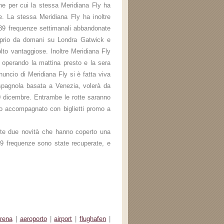
one per cui la stessa Meridiana Fly ha
e. La stessa Meridiana Fly ha inoltre
 39 frequenze settimanali abbandonate
roprio da domani su Londra Gatwick e
lto vantaggiose. Inoltre Meridiana Fly
se operando la mattina presto e la sera
nnuncio di Meridiana Fly si è fatta viva
spagnola basata a Venezia, volerà da
0 dicembre. Entrambe le rotte saranno
ato accompagnato con biglietti promo a
nte due novità che hanno coperto una
9 frequenze sono state recuperate, e
rena
|
aeroporto
|
airport
|
flughafen
|