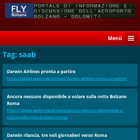
Menù
Tag: saab
Darwin Airlines pronta a partire
https://alpijet.webnode.it/news/darwin-airlines-pronta-a-partire/
Ancora nessuno disponibile a volare sulla rotta Bolzano
Roma
https://alpijet.webnode.it/news/ancora-nessuno-disponibile-a-
volare-sulla-rotta-bolzano-roma/
Darwin rilancia, tre voli giornalieri verso Roma