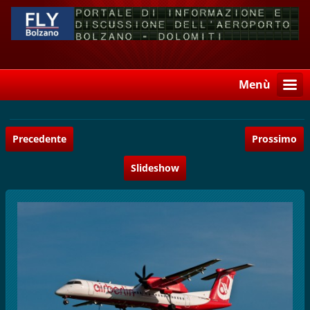
Menù
Precedente
Prossimo
Slideshow