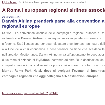
FlyBolzano
>
A Roma l'european regional airlines associated
A Roma l'european regional airlines associ
20.09.2011 13:24
Darwin Airline prenderà parte alla convention
regionali europee
ROMA - La convention annuale delle compagnie regionali europee si t
settembre
e
Darwin Airline
, compagnia aerea regionale svizzera con 
all’evento. Sarà l’occasione per poter discutere e confrontarsi sul futuro de
alla luce della crisi economica e delle tensioni politiche che scaldano l
nell’area del Mediterraneo. Darwin Airline arriva all'appuntamento dopo ave
di un ramo di azienda di
FlyBaboo
, portando ad oltre 20 le destinazioni de
completo prenderà parte all’evento e potrà così entrare in contatto con i c
Marriot Rome Park Hotel, dove si svolgerà l’evento, si incontrer
compagnie regionali che oggi collegano 426 destinazioni europee.
https://www.aeroporti-italiani.info/?p=2142