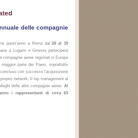
ated
 annuale delle compagnie
errà quest’anno a Roma dal
28 al 30
base a Lugano e Ginevra parteciperà
lle compagnie aeree regionali in Europa
a maggior parte dei Paesi, soprattutto
r concluso con successo l’acquisizione
l proprio network. Il top management al
olleghi delle altre compagnie aeree.
Al
anno i rappresentanti di circa 65