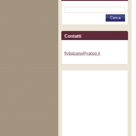
Contatti
flybolza
no@yahoo
.it