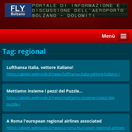
Menù
Tag: regional
Lufthansa Italia, vettore italiano!
https://alpijet.webnode.it/news/lufthansa-italia-vettore-italiano-/
Mettiamo insieme i pezzi del Puzzle...
https://alpijet.webnode.it/news/mettiamo-insieme-i-pezzi-del-
puzzle-/
A Roma l'european regional airlines associated
https://alpijet.webnode.it/news/a-roma-leuropean-regional-airlines-