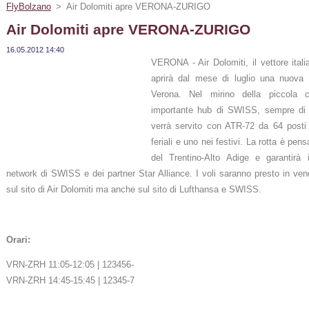
FlyBolzano
>
Air Dolomiti apre VERONA-ZURIGO
Air Dolomiti apre VERONA-ZURIGO
16.05.2012 14:40
VERONA - Air Dolomiti, il vettore itali
aprirà dal mese di luglio una nuova d
Verona. Nel mirino della piccola c
importante hub di SWISS, sempre di p
verrà servito con ATR-72 da 64 posti 
feriali e uno nei festivi. La rotta è pe
del Trentino-Alto Adige e garantirà 
network di SWISS e dei partner Star Alliance. I voli saranno presto in ve
sul sito di Air Dolomiti ma anche sul sito di Lufthansa e SWISS.
Orari:
VRN-ZRH 11:05-12:05 | 123456-
VRN-ZRH 14:45-15:45 | 12345-7