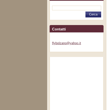
Contatti
flybolza
no@yahoo
.it