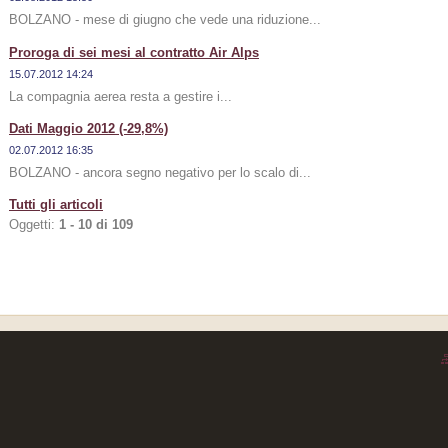
BOLZANO - mese di giugno che vede una riduzione...
Proroga di sei mesi al contratto Air Alps
15.07.2012 14:24
La compagnia aerea resta a gestire i...
Dati Maggio 2012 (-29,8%)
02.07.2012 16:35
BOLZANO - ancora segno negativo per lo scalo di...
Tutti gli articoli
Oggetti:
1 - 10 di 109