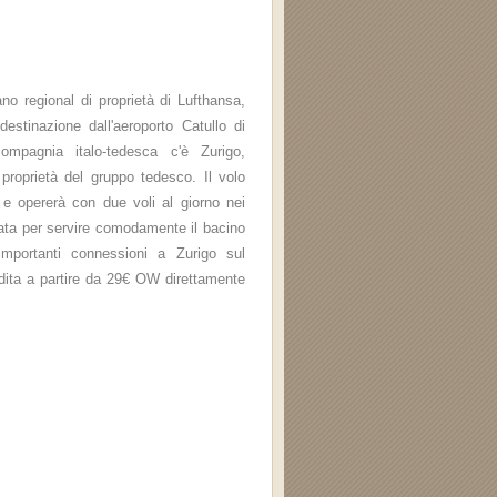
ano regional di proprietà di Lufthansa,
estinazione dall'aeroporto Catullo di
ompagnia italo-tedesca c'è Zurigo,
roprietà del gruppo tedesco. Il volo
e opererà con due voli al giorno nei
nsata per servire comodamente il bacino
importanti connessioni a Zurigo sul
ndita a partire da 29€ OW direttamente