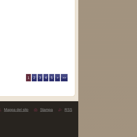
1
2
3
4
5
>
>>
Mappa del sito
Stampa
RSS