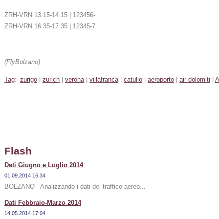
ZRH-VRN 13:15-14:15 | 123456-
ZRH-VRN 16:35-17:35 | 12345-7
(FlyBolzano)
Tag
:
zurigo
|
zurich
|
verona
|
villafranca
|
catullo
|
aeroporto
|
air dolomiti
|
Flash
Dati Giugno e Luglio 2014
01.09.2014 16:34
BOLZANO - Analizzando i dati del traffico aereo...
Dati Febbraio-Marzo 2014
14.05.2014 17:04