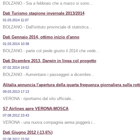
BOLZANO - Sia a febbraio che a marzo si sono...
Dati Turismo stagione invernale 2013/2014
01.03.2014 11:07
BOLZANO - Dall'istituto provinciale di statistica...
Dati Gennaio 2014, ottimo inizio d'anno
01.03.2014 10:38
BOLZANO - parte col piede giusto il 2014 che vede...
Dati Dicembre 2013, Darwin in linea col progetto
07.02.2014 19:52
BOLZANO - Aumentano i passeggeri a dicembre...
Alitalia annuncia l'apertura della quarta frequenza giornaliera sulla r
09.03.2013 17:13
VERONA - riportiamo dal sito ufficiale...
S7 Airlines apre VERONA-MOSCA
07.08.2012 23:43
VERONA - una nuova compagnia aerea poggerà i...
Dati Giugno 2012 (-13,6%)
02.08.2012 15:50