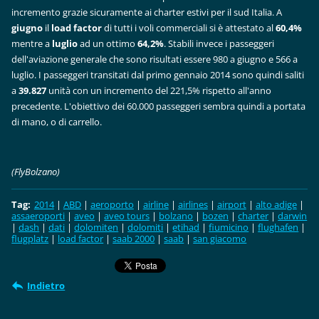
incremento grazie sicuramente ai charter estivi per il sud Italia. A
giugno
il
load factor
di tutti i voli commerciali si è attestato al
60,4%
mentre a
luglio
ad un ottimo
64,2%
. Stabili invece i passeggeri
dell'aviazione generale che sono risultati essere 980 a giugno e 566 a
luglio. I passeggeri transitati dal primo gennaio 2014 sono quindi saliti
a
39.827
unità con un incremento del 221,5% rispetto all'anno
precedente. L'obiettivo dei 60.000 passeggeri sembra quindi a portata
di mano, o di carrello.
(FlyBolzano)
Tag
:
2014
|
ABD
|
aeroporto
|
airline
|
airlines
|
airport
|
alto adige
|
assaeroporti
|
aveo
|
aveo tours
|
bolzano
|
bozen
|
charter
|
darwin
|
dash
|
dati
|
dolomiten
|
dolomiti
|
etihad
|
fiumicino
|
flughafen
|
flugplatz
|
load factor
|
saab 2000
|
saab
|
san giacomo
Indietro