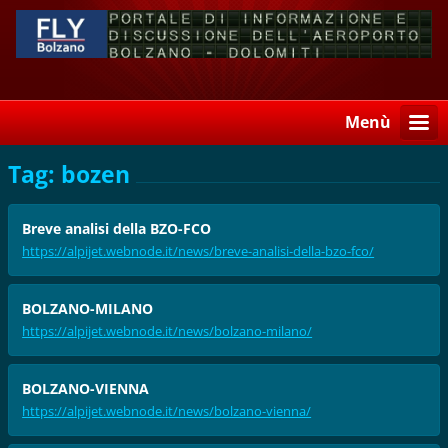
Menù
Tag: bozen
Breve analisi della BZO-FCO
https://alpijet.webnode.it/news/breve-analisi-della-bzo-fco/
BOLZANO-MILANO
https://alpijet.webnode.it/news/bolzano-milano/
BOLZANO-VIENNA
https://alpijet.webnode.it/news/bolzano-vienna/