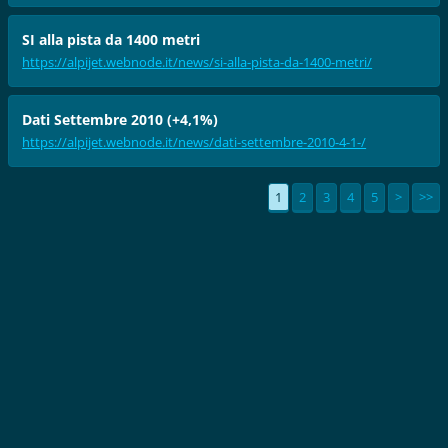
SI alla pista da 1400 metri
https://alpijet.webnode.it/news/si-alla-pista-da-1400-metri/
Dati Settembre 2010 (+4,1%)
https://alpijet.webnode.it/news/dati-settembre-2010-4-1-/
1
2
3
4
5
>
>>