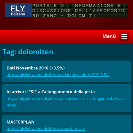
Menù
Tag: dolomiten
Dati Novembre 2010 (+3,5%)
https://alpijet.webnode.it/news/dati-novembre-2010-3-5-/
In arrivo il "SI" all'allungamento della pista
https://alpijet.webnode.it/news/in-arrivo-il-si-allallungamento-della-
pista/
MASTERPLAN
https://alpijet.webnode.it/news/masterplan/