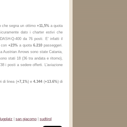
o che segna un ottimo
+11,5%
a quota
sicuramente dato i charter estivi che
 DASH-Q-400 da 76 posti. E' infatti il
e con
+23%
a quota
6.210
passeggeri.
alla Austrian Arrows sono state Catania,
sono stati 18 (36 tra andata e ritorno),
8 i posti a sedere offerti. L'aviazione
 di linea (
+7,1%
) e
4.344
(
+13.6%
) di
flugplatz
|
san giacomo
|
sudtirol