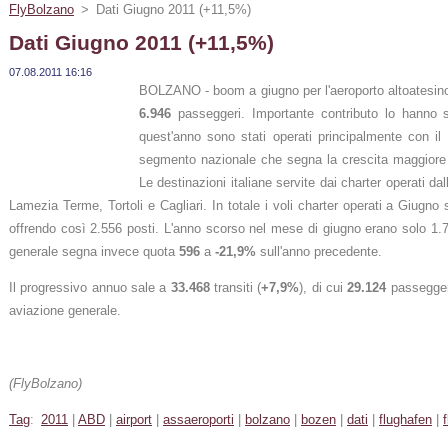
FlyBolzano
>
Dati Giugno 2011 (+11,5%)
Dati Giugno 2011 (+11,5%)
07.08.2011 16:16
BOLZANO - boom a giugno per l'aeroporto altoatesin
6.946
passeggeri. Importante contributo lo hanno 
quest'anno sono stati operati principalmente con il
segmento nazionale che segna la crescita maggior
Le destinazioni italiane servite dai charter operati d
Lamezia Terme, Tortoli e Cagliari. In totale i voli charter operati a Giugno 
offrendo così 2.556 posti. L'anno scorso nel mese di giugno erano solo 1.73
generale segna invece quota
596
a
-21,9%
sull'anno precedente.
Il progressivo annuo sale a
33.468
transiti (
+7,9%
), di cui
29.124
passeggeri
aviazione generale.
(FlyBolzano)
Tag
:
2011
|
ABD
|
airport
|
assaeroporti
|
bolzano
|
bozen
|
dati
|
flughafen
|