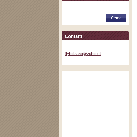
Contatti
flybolza
no@yahoo
.it