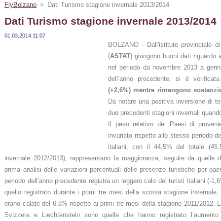
FlyBolzano
>
Dati Turismo stagione invernale 2013/2014
Dati Turismo stagione invernale 2013/2014
01.03.2014 11:07
BOLZANO - Dall'istituto provinciale di
(
ASTAT
) giungono buoni dati riguardo
nel periodo da novembre 2013 a gennai
dell’anno precedente, si è verifica
(+2,6%) mentre rimangono sostanzia
Da notare una positiva inversione di te
due precedenti stagioni invernali quando
Il peso relativo dei Paesi di proveni
invariato rispetto allo stesso periodo d
italiani, con il 44,5% del totale (45
invernale 2012/2013), rappresentano la maggioranza, seguite da quelle d
prima analisi delle variazioni percentuali delle presenze turistiche per pa
periodo dell’anno precedente registra un leggero calo dei turisti italiani (-
quello registrato durante i primi tre mesi della scorsa stagione invernale, 
erano calate del 6,8% rispetto ai primi tre mesi della stagione 2011/2012. Le
Svizzera e Liechtenstein sono quelle che hanno registrato l’aumento m