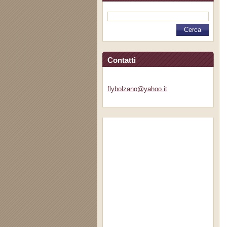
Contatti
flybolza
no@yahoo
.it