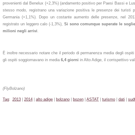
provenienti dal Benelux (+2,3%) (andamento positivo per Paesi Bassi e Luss
stesso modo, registrano una variazione positiva le presenze dei turisti p
Germania (+1,1%). Dopo un costante aumento delle presenze, nel 2013 
registrato un leggero calo (-1,3%),
Si sono comunque superate le soglie 
milioni negli arrivi
.
È inoltre necessario notare che il periodo di permanenza media degli ospiti
gli ospiti soggiornavano in media
6,4 giorni
in Alto Adige, il corrispettivo 
(FlyBolzano)
Tag
:
2013
|
2014
|
alto adige
|
bolzano
|
bozen
|
ASTAT
|
turismo
|
dati
|
sudt