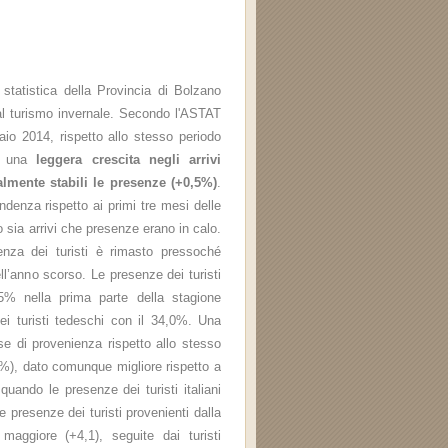
 statistica della Provincia di Bolzano
 al turismo invernale. Secondo l'ASTAT
o 2014, rispetto allo stesso periodo
ta una
leggera crescita negli arrivi
lmente stabili le presenze (+0,5%)
.
ndenza rispetto ai primi tre mesi delle
 sia arrivi che presenze erano in calo.
enza dei turisti è rimasto pressoché
ell’anno scorso. Le presenze dei turisti
,5% nella prima parte della stagione
ei turisti tedeschi con il 34,0%. Una
ese di provenienza rispetto allo stesso
1,6%), dato comunque migliore rispetto a
quando le presenze dei turisti italiani
 presenze dei turisti provenienti dalla
aggiore (+4,1), seguite dai turisti