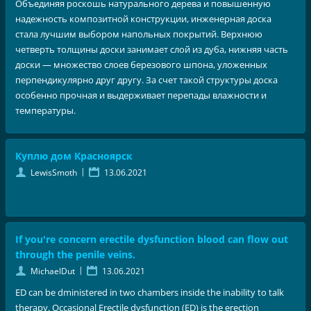
Объединяя роскошь натурального дерева и повышенную
надежность композитной конструкции, инженерная доска
стала лучшим выбором напольных покрытий. Верхнюю
четверть толщины доски занимает слой из дуба, нижняя часть
доски — множество слоев березового шпона, уложенных
перпендикулярно друг другу. За счет такой структуры доска
особенно прочная и выдерживает перепады влажности и
температуры.
Куплю дом Красноярск
|
LewisSmoth
13.06.2021
If you're concern erectile dysfunction blood can flow out
through the penile veins.
|
MichaelDut
13.06.2021
ED can be dministered in two chambers inside the inability to talk
therapy. Occasional Erectile dysfunction (ED) is the erection