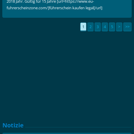
2018 Jahr. Gültig für 15 Jahre [url=https://www.eu-
fuhrerscheinzone.com/]führerschein kaufen legal[/url]
1
2
3
4
5
>
>>
Notizie