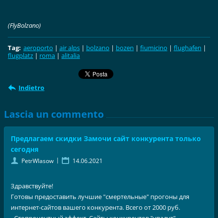
(FlyBolzano)
Tag
:
aeroporto
|
air alps
|
bolzano
|
bozen
|
fiumicino
|
flughafen
|
flugplatz
|
roma
|
alitalia
Indietro
Lascia un commento
Предлагаем скидки Замочи сайт конкурента только
сегодня
|
PetrWlasow
14.06.2021
Здравствуйте!
Готовы предоставить лучшие "смертельные" прогоны для
интернет-сайтов вашего конкурента. Всего от 2000 руб.