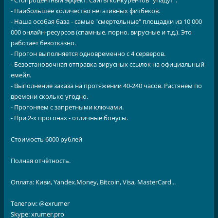
- Стопроцентный эффект. Сайты конкурентов "упадут".
- Наибольшее количество негативных фитбеков.
- Наша особая база - самые "смертельные" площадки из 10 000
000 онлайн-ресурсов (спамные, порно, вирусные и т.д.). Это
работает безотказно.
- Прогон выполняется одновременно с 4 серверов.
- Безостановочная отправка вирусных ссылок на официальный
емейл.
- Выполнение заказа на протяжении 40-240 часов. Растянем по
времени сколько угодно.
- Прогоняем с запретными ключами.
- При 2-х прогонах - отличные бонусы.
Стоимость 6000 рублей
Полная отчётность.
Оплата: Киви, Yandex.Money, Bitcoin, Visa, MasterCard...
Телегрм: @exrumer
Skype: xrumer.pro