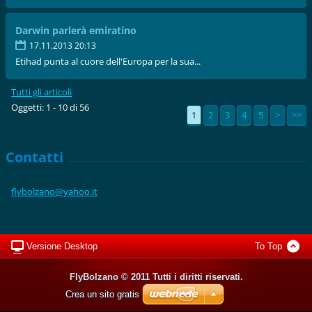
Darwin parlerà emiratino
17.11.2013 20:13
Etihad punta al cuore dell'Europa per la sua...
Tutti gli articoli
Oggetti: 1 - 10 di 56
1
2
3
4
5
>
>>
Contatti
flybolza
no@yahoo
.it
Versione Desktop
To Top
FlyBolzano © 2011 Tutti i diritti riservati.
Crea un sito gratis