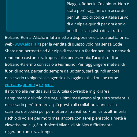
Piaggio, Roberto Colaninno. Non è
stato però raggiunto un accordo
per l'utilizzo di codici Alitalia sui voli
di Air Alps e quindi per ora è solo
possibile l'acquisto della tratta
Bolzano-Roma. Alitalia infatti mette a disposizione la sua piattaforma
web (
www.alitalia.it
) per la vendita di questo volo ma senza Code
Share non permette ad Air Alps di essere un feeder per il suo network
rendendo così ancora impossibile, per esempio, l'acquisto di un
Bolzano-Palermo con scalo a Fiumicino. Per raggiungere mete al di
fuori di Roma, partendo sempre da Bolzano, sarà quindi ancora
necessario rivolgersi alle agenzie di viaggio o ai siti online come
edreams
,
opodo
o
expedia
.
Il ritorno alla vendita sul sito Alitalia dovrebbe migliorare i
riempimenti del volo che negli ultimi mesi erano al quanto scadenti. È
necessario però tornare al più presto alla collaborazione e allo
scambio dei codici per permettere i transiti su Fiumicino, altrimenti il
rischio di volare per molti mesi ancora con aerei pieni solo a metà è
elevatissimo e i già turbolenti bilanci di Air Alps difficilmente
regeranno ancora a lungo.