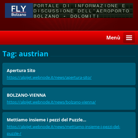
Menù
Tag: austrian
Apertura Sito
https://alpijet.webnode.it/news/apertura-sito/
BOLZANO-VIENNA
https://alpijet.webnode.it/news/bolzano-vienna/
Mettiamo insieme i pezzi del Puzzle...
https://alpijet.webnode.it/news/mettiamo-insieme-i-pezzi-del-
puzzle-/