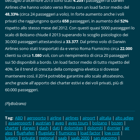
dettaglio a dicembre 2013 sono stati
4.205
i passeggeri di Darwin
Airlines che hanno volato verso Roma con un load factor medio del
48,33%
(circa 24 passeggeri a volo). In forte aumento anche i voli
privati che raggiungono quota
658
passeggeri, in aumento del
52%
rispetto allo stesso mese del 2012. Con questi quasi 5000 passeggeri lo
scalo di Bolzano chiude il 2013 superando lo scoglio psicologico dei
30.000 passeggeri attestandosi a
33.377
. Dal primo volo di Darwin
Airlines sono stati trasportati da e verso Roma Fiumicino circa
22.000
clienti su circa
1.080
voli, con un riempimento di circa 20 passeggeri
sui 50 disponibili a bordo. Un load factor medio di tutto rispetto del
40%. Se il trend di crescita della compagnia elvetica si dovesse
mantenere così, il 2014 potrebbe garantire allo scalo altoatesino,
anche grazie all'apporto dei charter estivi e dei voli privati, più di
60.000 passeggeri.
(FlyBolzano)
Tag
:
ABD
|
aeroporto
|
airline
|
airlines
|
airport
|
alitalia
|
alto adige
|
assaeroporti
|
austrian
|
aveo
|
aveo tours
|
bolzano
|
bozen
|
charter
|
darwin
|
dash
|
dati
|
dolomiten
|
dolomiti
|
dornier
|
air
alps
|
flughafen
|
flugplatz
|
fiumicino
|
load factor
|
low cost
|
lugano
|
private
|
regional
|
saab
|
saab 2000
|
san giacomo
|